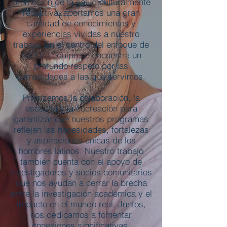
promoción de la salud culturalmente
receptiva, aportamos una gran
cantidad de conocimientos y
experiencias vividas a nuestro
trabajo. En el centro del enfoque de
nuestro equipo se encuentra un
profundo respeto por las
comunidades a las que servimos.
Priorizamos la colaboración, la
escucha y la cocreación para
garantizar que nuestros programas
reflejen las necesidades, fortalezas
y aspiraciones únicas de los
hombres latinos. Nuestro trabajo
también cuenta con el apoyo de
investigadores y socios comunitarios
que nos ayudan a cerrar la brecha
entre la investigación académica y el
impacto en el mundo real. Juntos,
nos dedicamos a fomentar
conexiones significativas,