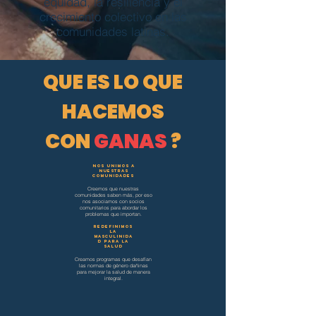
equidad, la resiliencia y el
crecimiento colectivo en las
comunidades latinas.
QUE ES LO QUE
HACEMOS
CON
GANAS
?
NOS UNIMOS A
NUESTRAS
COMUNIDADES
Creemos que nuestras
comunidades saben más, por eso
nos asociamos con socios
comunitarios para abordar los
problemas que importan.
REDEFINIMOS
LA
MASCULINIDA
D PARA LA
SALUD
Creamos programas que desafían
las normas de género dañinas
para mejorar la salud de manera
integral.