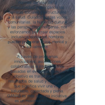
normas dañinas de la
masculinidad y abordando las
barreras sociales y estructurales
a la salud. Guiados por las voces
comunitarias, la humildad cultural
y las perspectivas indígenas, nos
esforzamos por crear espacios
inclusivos donde los hombres
puedan prosperar física, mental y
socialmente.
A través de programas
innovadores, asociaciones
colaborativas e intervenciones
basadas en evidencia, nuestro
objetivo es transformar los
resultados de salud y redefinir lo
que significa vivir una vida
saludable, conectada y plena.
GANAS es más que una iniciativa:
es un movimiento hacia la