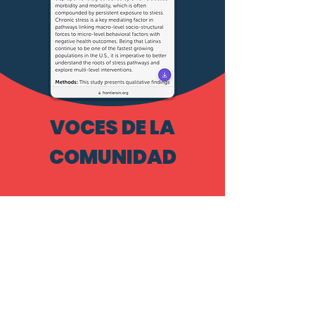
VOCES DE LA
COMUNIDAD
"Las infografías que
recibimos cada
semana me ayudaron
a comprender cómo
el estrés afecta
nuestro cuerpo y
nuestra salud, y
puedo compartirlas