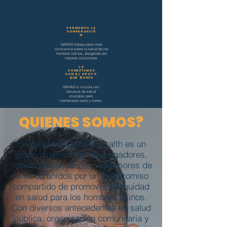
FORMAMOS la
conversació
n
GANAS trabaja para crear
conciencia sobre la salud de los
hombres latinos, abogando por
mejores soluciones.
LO
CONECTAMOS
CON EL APOYO
QUE BUSCA
GANAS lo vincula con
recursos de salud
cruciales para
mantenerse sano y fuerte.
QUIENES SOMOS?
El equipo de GANAS Health es un
grupo dinámico de investigadores,
líderes comunitarios y defensores de
la salud unidos por un compromiso
compartido de promover la equidad
en salud para los hombres latinos.
Con diversos antecedentes en salud
pública, organización comunitaria y