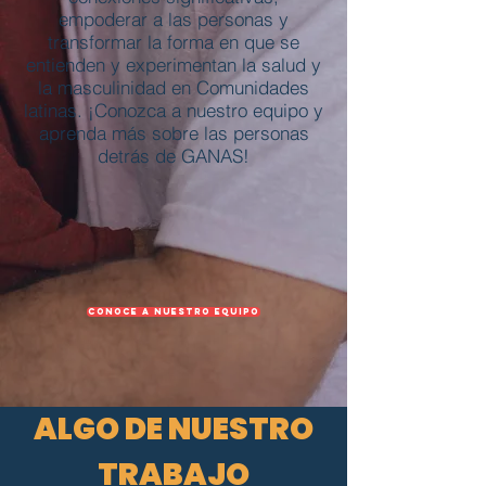
empoderar a las personas y
transformar la forma en que se
entienden y experimentan la salud y
la masculinidad en Comunidades
latinas. ¡Conozca a nuestro equipo y
aprenda más sobre las personas
detrás de GANAS!
CONOCE A NUESTRO EQUIPO
ALGO DE NUESTRO
TRABAJO